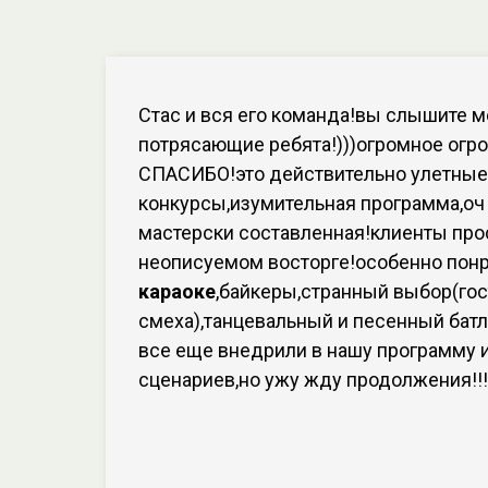
Стас и вся его команда!вы слышите м
потрясающие ребята!)))огромное огр
СПАСИБО!это действительно улетные
конкурсы,изумительная программа,оч
мастерски составленная!клиенты про
неописуемом восторге!особенно пон
караоке
,байкеры,странный выбор(гос
смеха),танцевальный и песенный батл
все еще внедрили в нашу программу 
сценариев,но ужу жду продолжения!!!