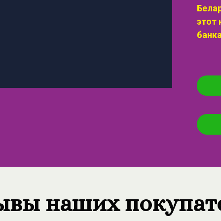
Бела
этот 
банк
ывы наших покупат