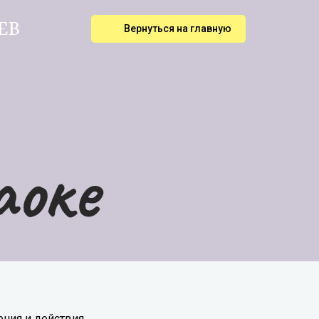
ЕВ
Вернуться на главную
аоке
ния и действия