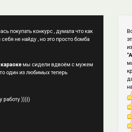
сь покупать конкурс , думала что как
В
 себя не найду , но это просто бомба
э
и
"
м
 караоке
мы сидели вдвоём с мужем
к
сто один из любимых теперь
д
н
 работу )))))