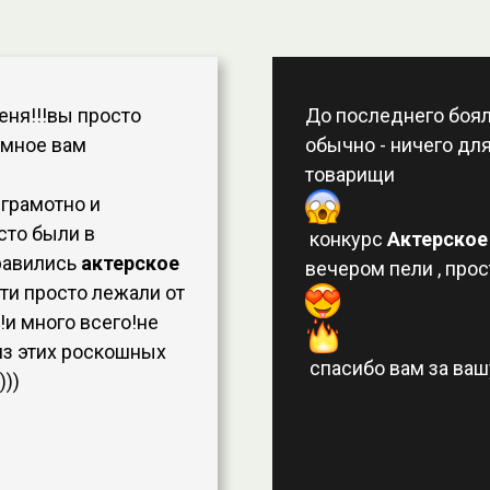
еня!!!вы просто
До последнего бояла
омное вам
обычно - ничего для
товарищи
 грамотно и
сто были в
конкурс
Актерское
равились
актерское
вечером пели , про
ти просто лежали от
!и много всего!не
из этих роскошных
спасибо вам за вашу
)))