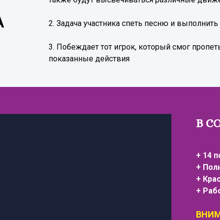
А
2. Задача участника спеть песню и выполнит
3. Побеждает тот игрок, который смог пропе
показанные действия
В С
+ 14 
+ Пол
+ Кра
+ Раб
ВНИМ