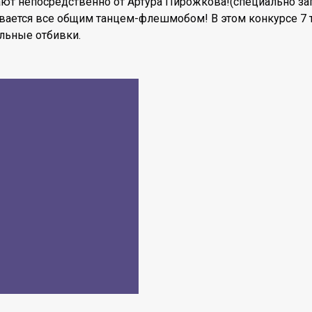
ают непосредственно от Артура Пирожкова!(специально зап
ивается все общим танцем-флешмобом! В этом конкурсе 7 
льные отбивки.