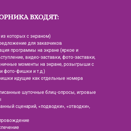
БОРНИКА ВХОДЯТ:
 из которых с экраном)
редложение для заказчиков
ация программы на экране (яркое и
тупление, видео-заставки, фото-заставки,
ничные моменты на экране, розыгрыши с
и фото-фишки и т.д.)
фишки идущие как отдельные номера
писанные шуточные блиц-опросы, игровые
ы
анный сценарий, «подводки», «отводки»,
провождение
спечение