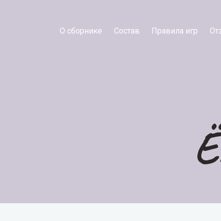
О сборнике
Состав
Правила игр
От
Ё