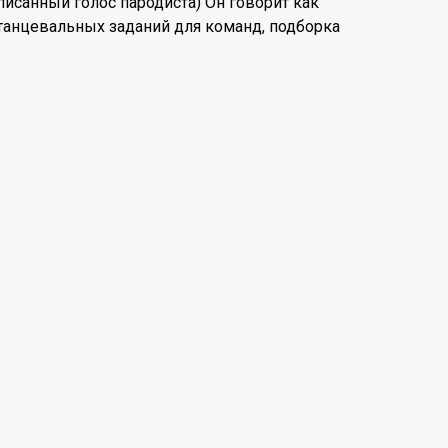
исанный голос пародиста) Он говорит как
танцевальных заданий для команд, подборка