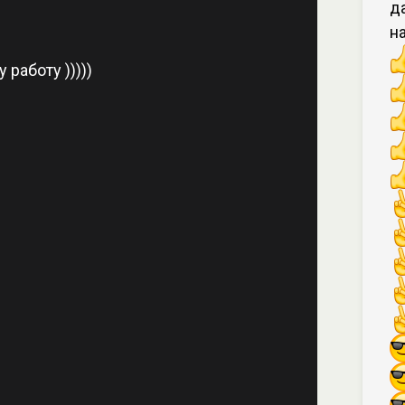
д
н
 работу )))))