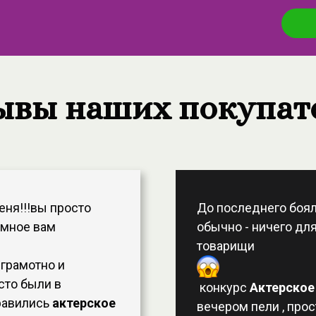
ывы наших покупат
еня!!!вы просто
До последнего бояла
омное вам
обычно - ничего для
товарищи
 грамотно и
сто были в
конкурс
Актерское
равились
актерское
вечером пели , про