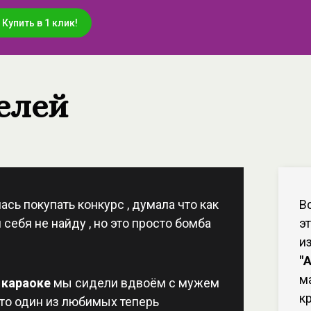
Купить в 1 клик!
елей
сь покупать конкурс , думала что как
В
 себя не найду , но это просто бомба
э
и
"
м
 караоке
мы сидели вдвоём с мужем
к
сто один из любимых теперь