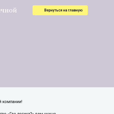
ечной
Вернуться на главную
й компании!
гре «Где логика?» вам нужно