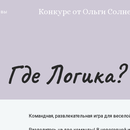
Конкурс от Ольги Солн
ывы
Где Логика?
Командная, развлекательная игра для весело
Разделитесь на две команды! В новогодней и