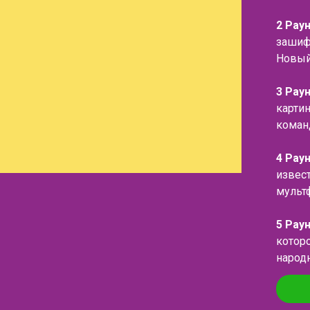
2 Рау
зашиф
Новый
3 Рау
карти
коман
4 Рау
извес
мульт
5 Рау
котор
народ