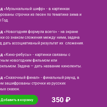
нд
«Музыкальный шифр» - в картинках
рованы строчки из песен по тематике зима и
 Год.
нд
«Новогодняя формула всего» - на экране
нки со знаком сложения между ними, задача
д дать ассоциативный результат их сложения.
нд
«Кино-ребусы» - картинки связаны с
тным новогодним фильмом или
фильмом. Задача — дать название киноленты.
нд
«Сказочный финал» - финальный раунд, в
ом зашифрованы строчки из русских
ных сказок.
350 ₽
Добавить в корзину