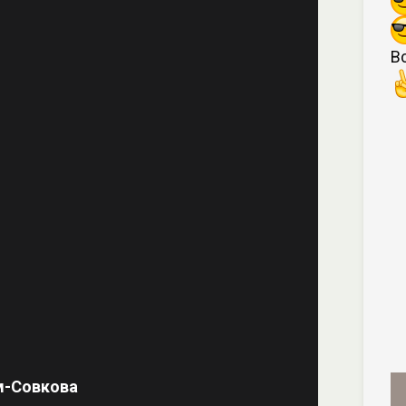
В
м-Совкова