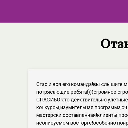
Отз
Стас и вся его команда!вы слышите м
потрясающие ребята!)))огромное огр
СПАСИБО!это действительно улетные
конкурсы,изумительная программа,оч
мастерски составленная!клиенты про
неописуемом восторге!особенно пон