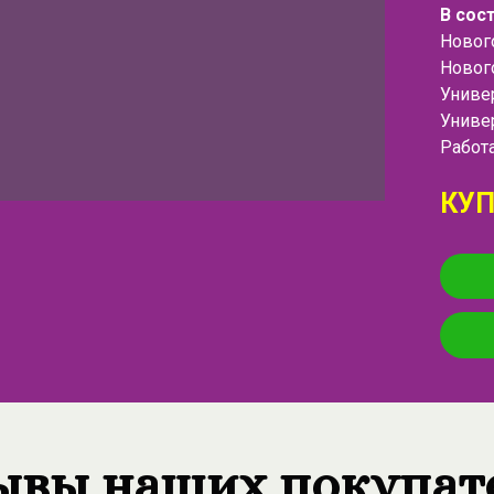
В сос
Нового
Нового
Универ
Универ
Работ
КУП
ывы наших покупат