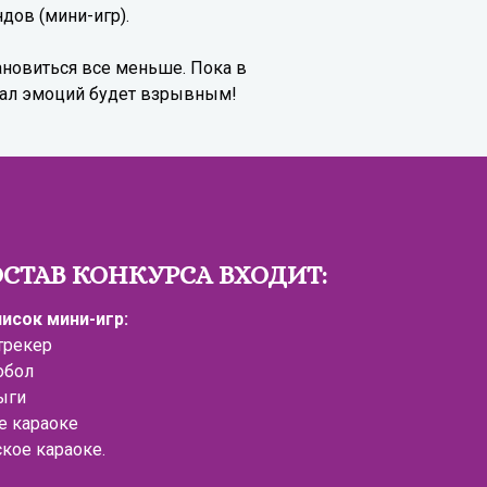
ндов (мини-игр).
ановиться все меньше. Пока в
акал эмоций будет взрывным!
ОСТАВ КОНКУРСА ВХОДИТ:
писок мини-игр:
трекер
обол
ыги
е караоке
кое караоке.