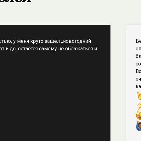
тью, у меня круто зашёл ,,новогодний
Бе
 от и до, остаётся самому не облажаться и
оп
бл
со
Вс
оч
к