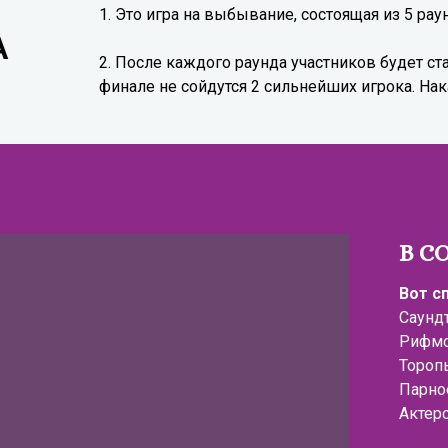
1. Это игра на выбывание, состоящая из 5 рау
А
2. После каждого раунда участников будет ст
финале не сойдутся 2 сильнейших игрока. Н
В С
Вот с
Саунд
Рифм
Тороп
Парно
Актерс