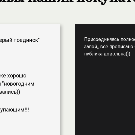
Присоединяясь полнос
серый поединок"
запой,, все прописано
публика довольна)))
оже хорошо
м "новогодним
вались))
тупающим!!!