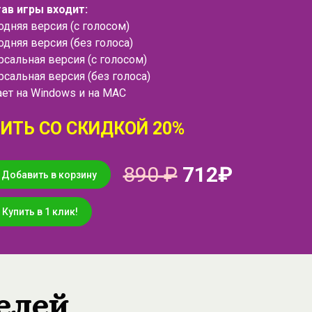
тав игры входит:
дняя версия (с голосом)
дняя версия (без голоса)
сальная версия (с голосом)
сальная версия (без голоса)
ает на Windows и на MAC
ИТЬ СО СКИДКОЙ 20%
890 ₽
71
2₽
Добавить в корзину
Купить в 1 клик!
елей