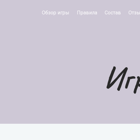
Обзор игры
Правила
Состав
Отз
Иг