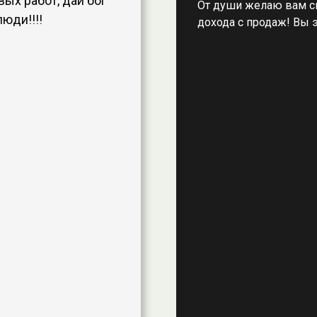
ых работ, дай бог
От души желаю вам с
юди!!!!
дохода с продаж! Вы 