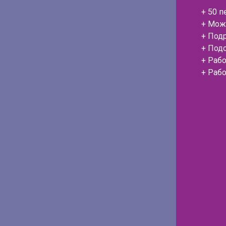
+ 50 п
+ Мож
+ Под
+ Под
+ Рабо
+ Рабо