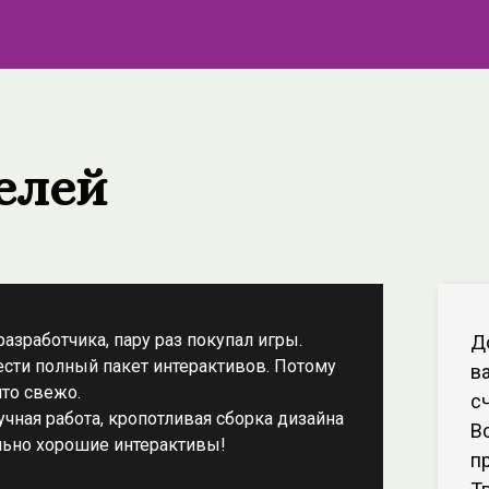
елей
разработчика, пару раз покупал игры.
Д
сти полный пакет интерактивов. Потому
ва
что свежо.
с
 ручная работа, кропотливая сборка дизайна
В
ельно хорошие интерактивы!
пр