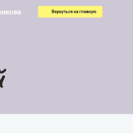
никова
Вернуться на главную
й