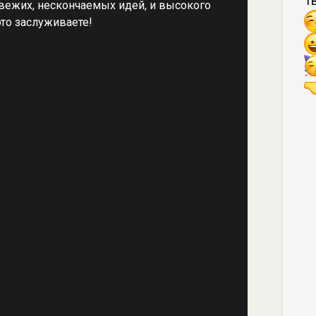
Т
вежих, нескончаемых идей, и высокого
это заслуживаете!