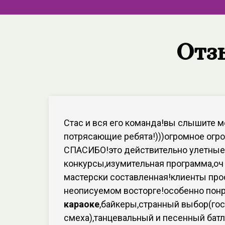
Отз
Стас и вся его команда!вы слышите м
потрясающие ребята!)))огромное огр
СПАСИБО!это действительно улетные
конкурсы,изумительная программа,оч
мастерски составленная!клиенты про
неописуемом восторге!особенно пон
караоке
,байкеры,странный выбор(гос
смеха),танцевальный и песенный батл