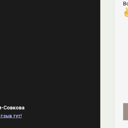
В
м-Совкова
тзыв тут!