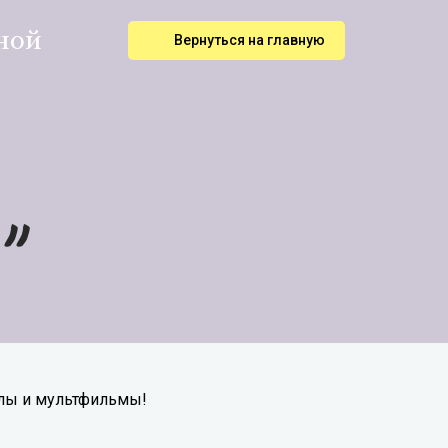
ной
Вернуться на главную
"
алы и мультфильмы!