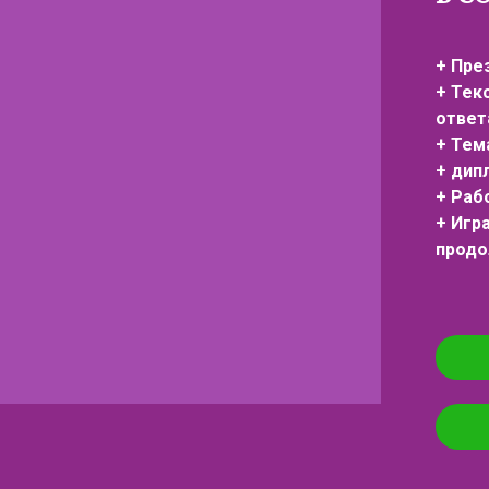
+ Пре
+ Тек
ответ
+ Тем
+ дип
+ Раб
+ Игр
продо