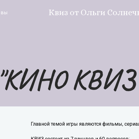
Квиз от Ольги Солнеч
ывы
"КИНО КВИЗ
Главной темой игры являются фильмы, сери
КВИЗ состоит из 7 раундов и 60 вопросов: