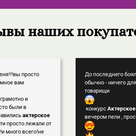
ывы наших покупат
еня!!!вы просто
До последнего бояла
омное вам
обычно - ничего для
товарищи
 грамотно и
сто были в
конкурс
Актерское
равились
актерское
вечером пели , про
ти просто лежали от
!и много всего!не