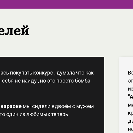
елей
сь покупать конкурс , думала что как
В
 себя не найду , но это просто бомба
э
и
"
м
 караоке
мы сидели вдвоём с мужем
к
сто один из любимых теперь
д
н