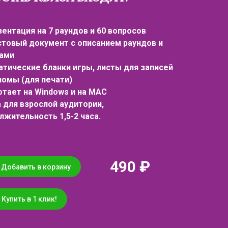
зентация на 7 раундов и 60 вопросов
стовый документ с описанием раундов и
ами
атические бланки игры, листы для записей
ломы (для печати)
отает на Windows и на MAC
а для взрослой аудитории,
лжительность 1,5-2 часа.
490 ₽
Добавить в корзину
Купить в 1 клик!