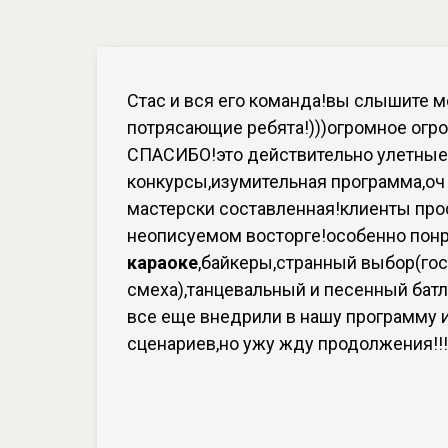
Стас и вся его команда!вы слышите м
потрясающие ребята!)))огромное огр
СПАСИБО!это действительно улетные
конкурсы,изумительная программа,оч
мастерски составленная!клиенты про
неописуемом восторге!особенно пон
караоке
,байкеры,странный выбор(гос
смеха),танцевальный и песенный батл
все еще внедрили в нашу программу 
сценариев,но ужу жду продолжения!!!