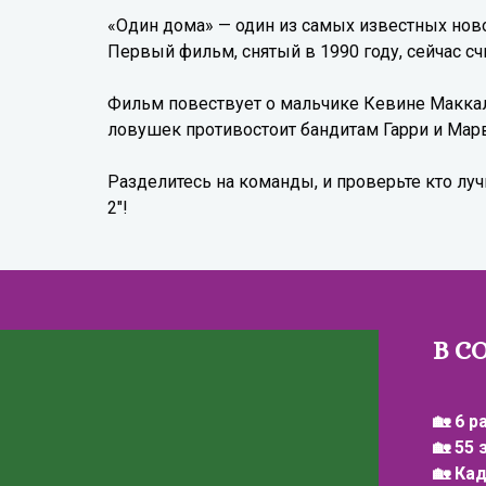
«Один дома» — один из самых известных нов
Первый фильм, снятый в 1990 году, сейчас с
Фильм повествует о мальчике Кевине Макка
ловушек противостоит бандитам Гарри и Мар
Разделитесь на команды, и проверьте кто лу
2"!
В С
🏡 6 р
🏡 55
🏡 Ка