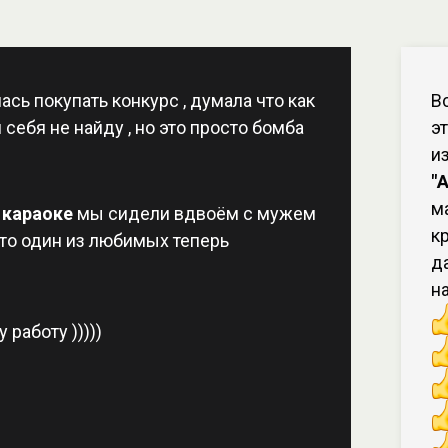
сь покупать конкурс , думала что как
В
 себя не найду , но это просто бомба
э
и
"
м
 караоке
мы сидели вдвоём с мужем
к
сто один из любимых теперь
д
н
 работу )))))