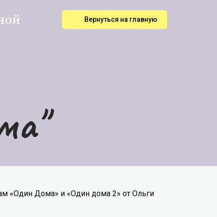
ной
Вернуться на главную
ма"
м «Один Дома» и «Один дома 2» от Ольги