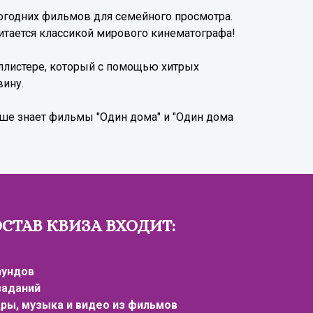
огодних фильмов для семейного просмотра.
читается классикой мирового кинематографа!
ллистере, который с помощью хитрых
вину.
чше знает фильмы "Один дома" и "Один дома
ОСТАВ КВИЗА ВХОДИТ:
аундов
 заданий
дры, музыка и видео из фильмов