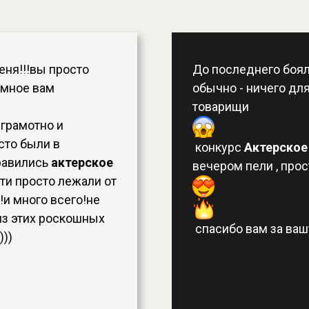
еня!!!вы просто
До последнего бояла
омное вам
обычно - ничего для
товарищи
 грамотно и
сто были в
конкурс
Актерское
равились
актерское
вечером пели , про
ти просто лежали от
!и много всего!не
из этих роскошных
спасибо вам за вашу
)))