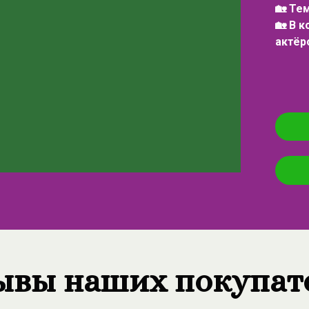
🏡 Те
🏡 В 
актёр
ывы наших покупат