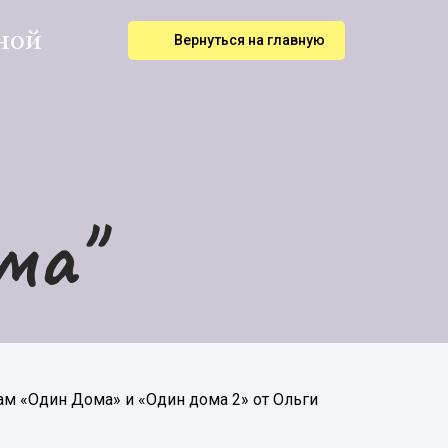
ной
Вернуться на главную
ма"
м «Один Дома» и «Один дома 2» от Ольги