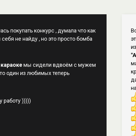
сь покупать конкурс , думала что как
В
 себя не найду , но это просто бомба
э
и
"
м
 караоке
мы сидели вдвоём с мужем
к
сто один из любимых теперь
д
н
 работу )))))