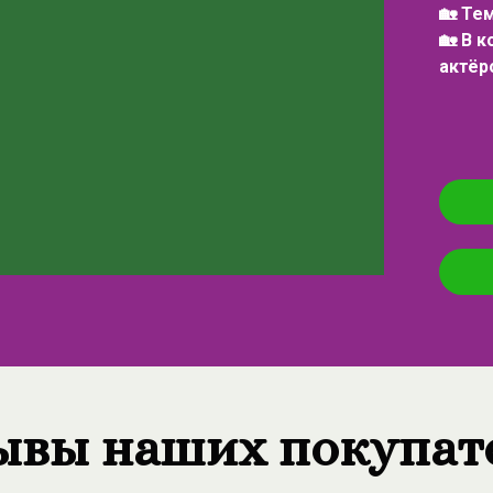
🏡 Те
🏡 В 
актёр
ывы наших покупат