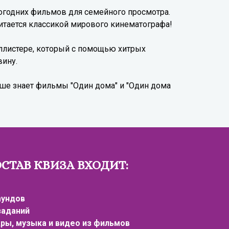
огодних фильмов для семейного просмотра.
читается классикой мирового кинематографа!
ллистере, который с помощью хитрых
вину.
чше знает фильмы "Один дома" и "Один дома
ОСТАВ КВИЗА ВХОДИТ:
аундов
 заданий
дры, музыка и видео из фильмов