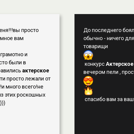
еня!!!вы просто
До последнего бояла
омное вам
обычно - ничего для
товарищи
 грамотно и
сто были в
конкурс
Актерское
равились
актерское
вечером пели , про
ти просто лежали от
!и много всего!не
из этих роскошных
спасибо вам за вашу
)))