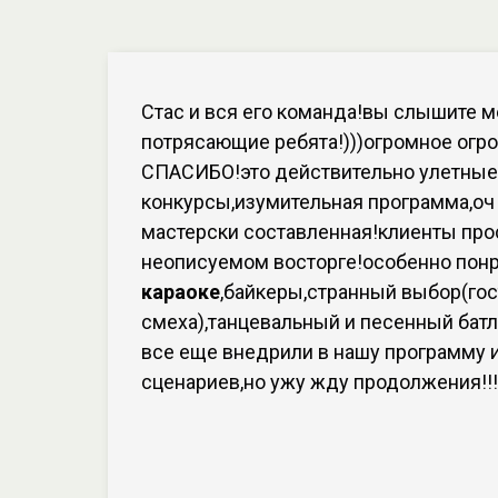
Стас и вся его команда!вы слышите м
потрясающие ребята!)))огромное огр
СПАСИБО!это действительно улетные
конкурсы,изумительная программа,оч
мастерски составленная!клиенты про
неописуемом восторге!особенно пон
караоке
,байкеры,странный выбор(гос
смеха),танцевальный и песенный батл
все еще внедрили в нашу программу 
сценариев,но ужу жду продолжения!!!