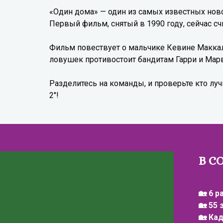
«Один дома» — один из самых известных нов
Первый фильм, снятый в 1990 году, сейчас с
Фильм повествует о мальчике Кевине Макка
ловушек противостоит бандитам Гарри и Мар
Разделитесь на команды, и проверьте кто лу
2"!
В С
🏡 6 р
🏡 55
🏡 Ка