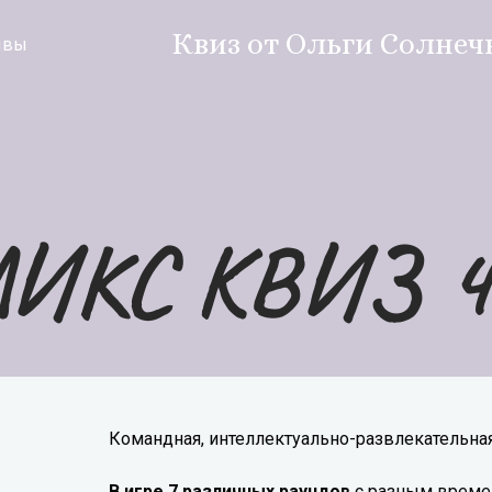
Квиз от Ольги Солнеч
ывы
МИКС КВИЗ 4.
Командная, интеллектуально-развлекательная
В игре 7 различных раундов
с разным времен