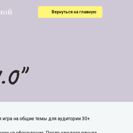
ной
Вернуться на главную
0"
 игра на общие темы для аудитории 30+.
ем на обсуждение. После каждого раунда