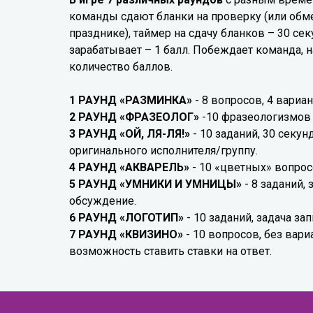
команды сдают бланки на проверку (или обм
празднике), таймер на сдачу бланков – 30 с
зарабатывает – 1 балл. Побеждает команда, 
количество баллов.
1 РАУНД «РАЗМИНКА»
- 8 вопросов, 4 вариан
2 РАУНД «ФРАЗЕОЛОГ»
-10 фразеологизмов в
3 РАУНД «ОЙ, ЛЯ-ЛЯ!»
- 10 заданий, 30 секун
оригинального исполнителя/группу.
4 РАУНД «АКВАРЕЛЬ»
- 10 «цветных» вопрос
5 РАУНД «УМНИКИ И УМНИЦЫ»
- 8 заданий, 
обсуждение.
6 РАУНД «ЛОГОТИП»
- 10 заданий, задача за
7 РАУНД «КВИЗИНО»
- 10 вопросов, без вари
возможность ставить ставки на ответ.