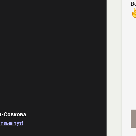
В
м-Совкова
тзыв тут!