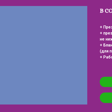
В С
+ Пре
+ пре
не ни
+ Бла
(для 
+ Раб