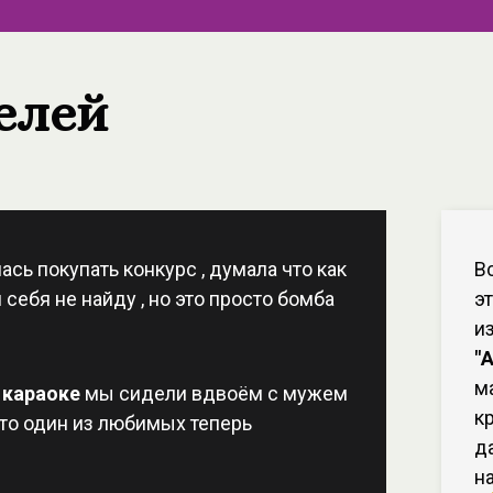
елей
сь покупать конкурс , думала что как
В
 себя не найду , но это просто бомба
э
и
"
м
 караоке
мы сидели вдвоём с мужем
к
сто один из любимых теперь
д
н