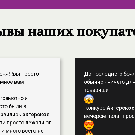
ывы наших покупат
еня!!!вы просто
До последнего бояла
омное вам
обычно - ничего для
товарищи
 грамотно и
сто были в
конкурс
Актерское
равились
актерское
вечером пели , про
ти просто лежали от
!и много всего!не