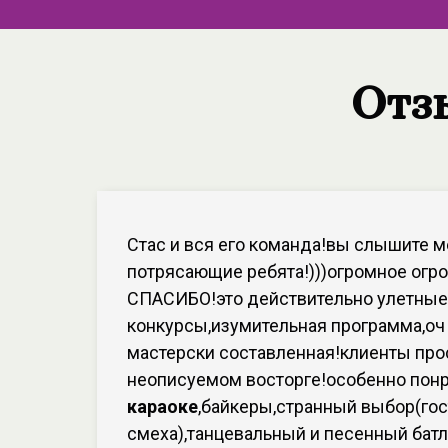
Отз
Стас и вся его команда!вы слышите м
потрясающие ребята!)))огромное огр
СПАСИБО!это действительно улетные
конкурсы,изумительная программа,оч
мастерски составленная!клиенты про
неописуемом восторге!особенно пон
караоке
,байкеры,странный выбор(гос
смеха),танцевальный и песенный батл