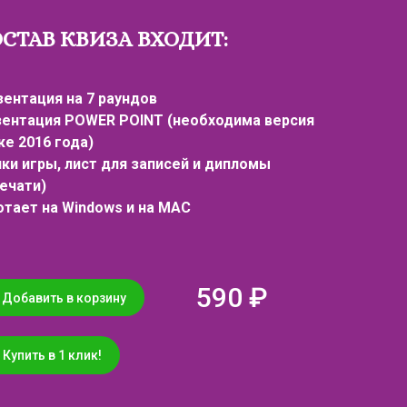
ОСТАВ КВИЗА ВХОДИТ:
зентация на 7 раундов
зентация POWER POINT (необходима версия
же 2016 года)
нки игры, лист для записей и дипломы
печати)
отает на Windows и на MAC
590 ₽
Добавить в корзину
Купить в 1 клик!