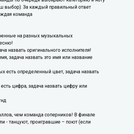
аш выбор). За каждый правильный ответ
каждая команда
ненные на разных музыкальных
песню!
ача назвать оригинального исполнителя!
мя, задача назвать это имя или название
х есть определенный цвет, задача назвать
есть цифра, задача назвать цифру или
кунд
ллов, чем команда соперников! В финале
ли - танцуют, проигравшие – поют (если