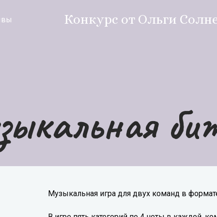
Конкурс от Ольги Солн
ывы
зыкальная би
Музыкальная игра для двух команд в формат
В игре пять категорий по 4 ноты в каждой, 