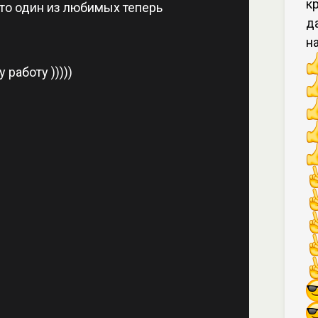
к
сто один из любимых теперь
д
н
 работу )))))