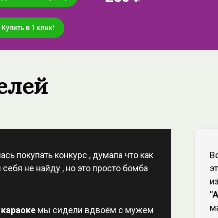
Купить в 1 клик!
елей
сь покупать конкурс , думала что как
В
 себя не найду , но это просто бомба
э
и
"
м
 караоке
мы сидели вдвоём с мужем