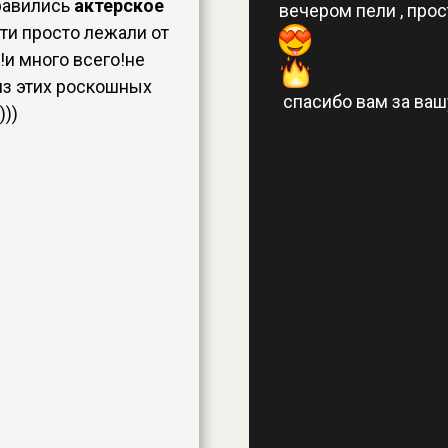
равились
актерское
вечером пели , про
ти просто лежали от
!и много всего!не
из этих роскошных
спасибо вам за вашу
)))