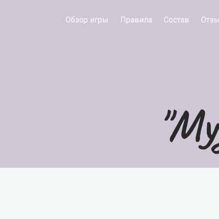
Обзор игры
Правила
Состав
Отз
"Му