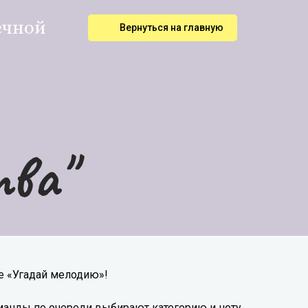
ечной
Вернуться на главную
тва
"
е «Угадай мелодию»!
команды по очереди выбирают категорию и ноту