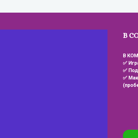
В С
В КОМ
✅ Игр
✅ Под
✅ Мак
(проб