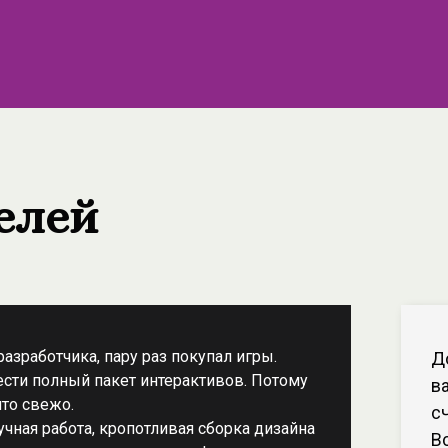
елей
разработчика, пару раз покупал игры.
Д
сти полный пакет интерактивов. Потому
ва
что свежо.
с
 ручная работа, кропотливая сборка дизайна
В