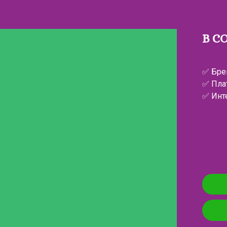
В С
✅ Бре
✅ Пла
✅ Инт