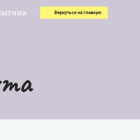
лыгина
Вернуться на главную
чта