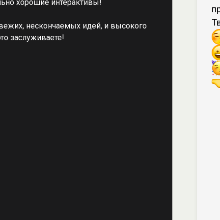
ельно хорошие интерактивы!
пр
Т
вежих, нескончаемых идей, и высокого
это заслуживаете!