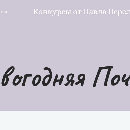
Конкурсы от Павла Пере
ывы
вогодняя По