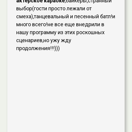
актерское караоке
,байкеры,странный
выбор(гости просто лежали от
смеха),танцевальный и песенный батл!и
много всего!не все еще внедрили в
нашу программу из этих роскошных
сценариев,но ужу жду
продолжения!!!)))