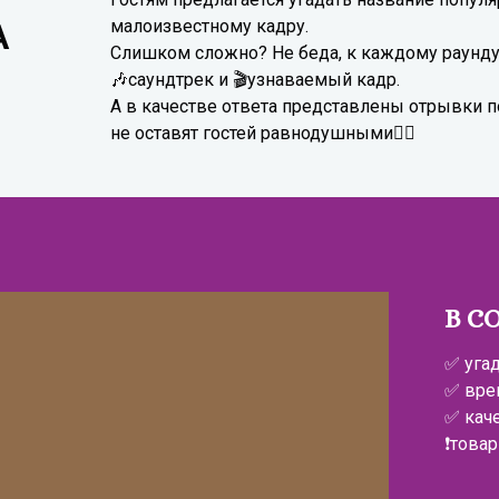
малоизвестному кадру.
А
Слишком сложно? Не беда, к каждому раунду 
🎶саундтрек и 🎬узнаваемый кадр.
А в качестве ответа представлены отрывки п
не оставят гостей равнодушными❤‍🔥
В С
✅ уга
✅ вре
✅ кач
❗товар