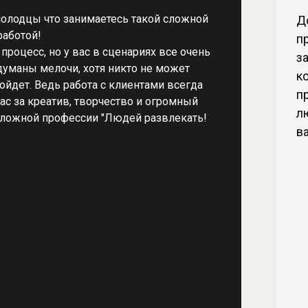
олодцы что занимаетесь такой сложной
Д
работой!
п
 процесс, но у вас в сценариях все очень
з
думаны мелочи, хотя никто не может
к
ойдет. Ведь работа с клиентами всегда
п
ас за креатив, творчество и огромный
л
сложной профессии "Людей развлекать!
в