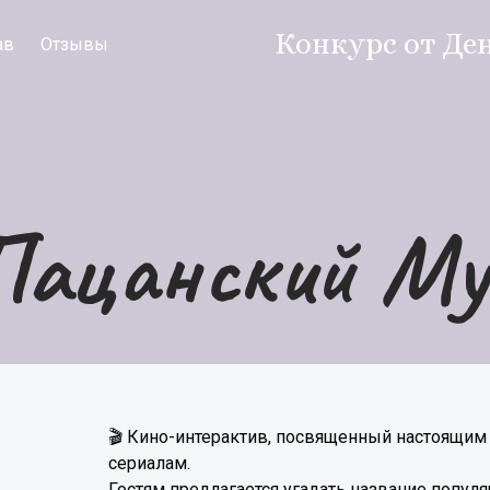
Конкурс от Де
ав
Отзывы
Пацанский Му
🎬 Кино-интерактив, посвященный настоящи
сериалам.
Гостям предлагается угадать название попул