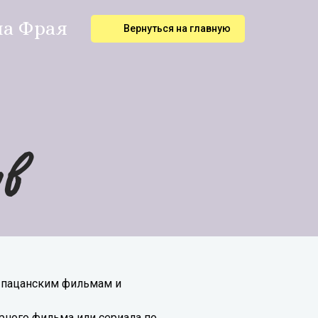
на Фрая
Вернуться на главную
в
м пацанским фильмам и
ярного фильма или сериала по