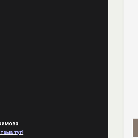
фимова
тзыв тут!