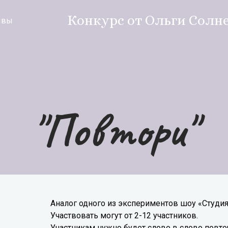
Конкурс от Ольги Солн
ывы
"Повтори"
Аналог одного из экспериментов шоу «Студия
Участвовать могут от 2-12 участников.
Участникам нужно будет слово в слово повто