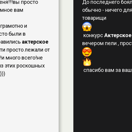
еня!!!вы просто
До последнего бояла
омное вам
обычно - ничего для
товарищи
 грамотно и
сто были в
конкурс
Актерское
равились
актерское
вечером пели , про
ти просто лежали от
!и много всего!не
из этих роскошных
спасибо вам за вашу
)))