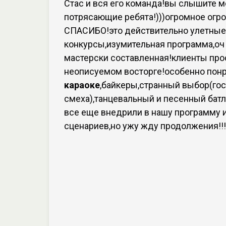
Стас и вся его команда!вы слышите м
потрясающие ребята!)))огромное огр
СПАСИБО!это действительно улетные
конкурсы,изумительная программа,оч
мастерски составленная!клиенты про
неописуемом восторге!особенно пон
караоке
,байкеры,странный выбор(гос
смеха),танцевальный и песенный батл
все еще внедрили в нашу программу 
сценариев,но ужу жду продолжения!!!