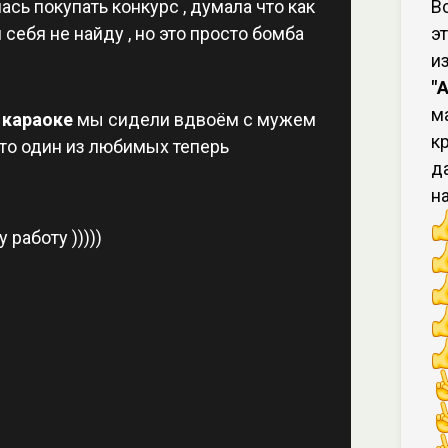
сь покупать конкурс , думала что как
В
 себя не найду , но это просто бомба
э
и
"
м
 караоке
мы сидели вдвоём с мужем
к
сто один из любимых теперь
д
н
 работу )))))