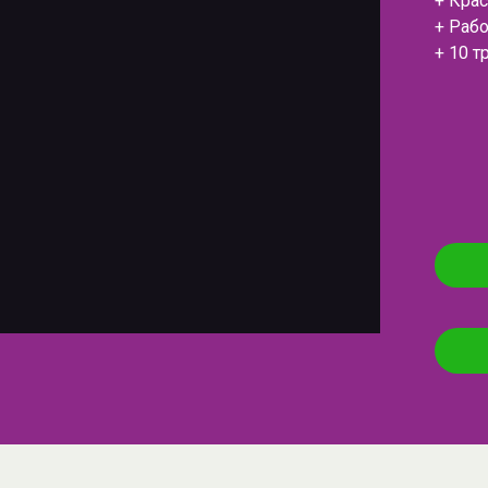
+ Кра
+ Рабо
+ 10 т