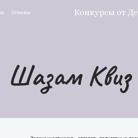
Конкурсы от Д
ав
Отзывы
Шазам Квиз