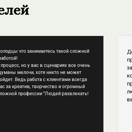
елей
олодцы что занимаетесь такой сложной
Д
работой!
п
 процесс, но у вас в сценариях все очень
з
думаны мелочи, хотя никто не может
к
ойдет. Ведь работа с клиентами всегда
п
ас за креатив, творчество и огромный
л
сложной профессии "Людей развлекать!
в