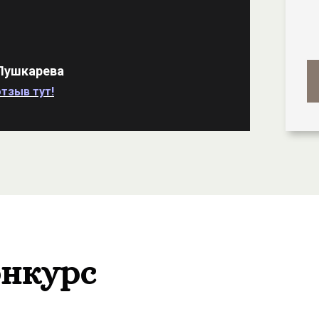
Пушкарева
тзыв тут!
онкурс