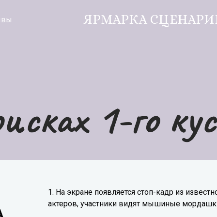
ЯРМАРКА СЦЕНАРИ
ывы
исках 1-го ку
1. На экране появляется стоп-кадр из извест
актеров, участники видят мышиные мордашк
А