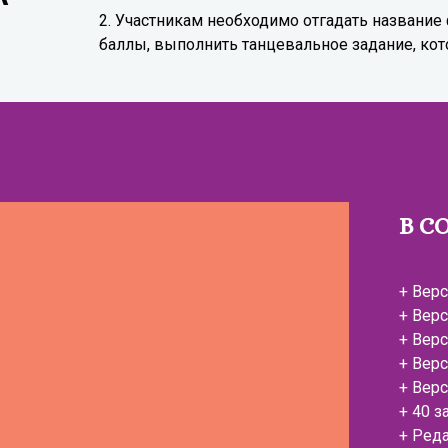
2. Участникам необходимо отгадать название
баллы, выполнить танцевальное задание, кот
В С
+ Вер
+ Вер
+ Верс
+ Вер
+ Верс
+ 40 
+ Ред