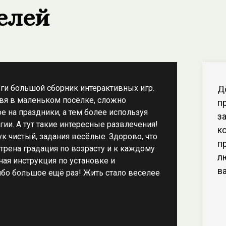
елей
ги большой сборник интерактивных игр.
Д
вя в маленьком посёлке, сложно
п
е на праздники, а тем более используя
з
ии. А тут такие интересные развлечения!
к
к чистый, задания весёлые. Здорово, что
п
трена градация по возрасту и к каждому
л
ная инструкция по установке и
в
бо большое ещё раз! Жить стало веселее