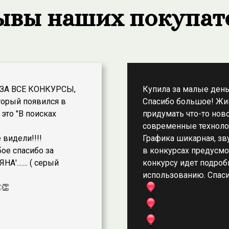
ывы наших покупат
 ЗА ВСЕ КОНКУРСЫ,
Купила за малые день
торый появился в
Спасибо большое! Жи
это "В поисках
придумать что-то ново
современные технолог
 видели!!!!
Графика шикарная, зву
бое спасибо за
в конкурсах предусмо
'....... ( серый
конкурсу идет подроб
использованию. Спаси
👏