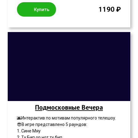
1190 ₽
Купить
Подмосковные Вечера
🌆Интерактив по мотивам популярного телешоу.
😎В игре представлено 5 раундов:
1. Сине Мяу
2. Ту Бип ор нот ту бип