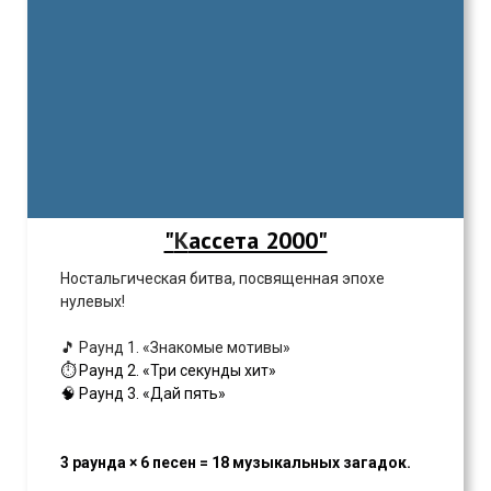
"
К
ассета 2000"
Ностальгическая битва, посвященная эпохе
нулевых!
🎵 Раунд 1. «Знакомые мотивы»
⏱️ Раунд 2. «Три секунды хит»
🧠 Раунд 3. «Дай пять»
3 раунда × 6 песен = 18 музыкальных загадок.